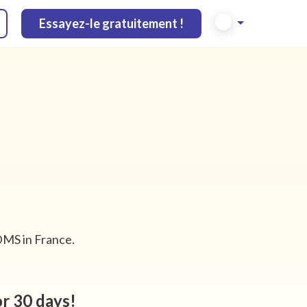
Essayez-le gratuitement !
 DMS in France.
or 30 days!