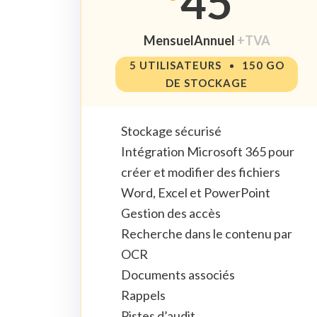
45
Mensuel
Annuel
+TVA
5 UTILISATEURS
150 GO
DE STOCKAGE
Stockage sécurisé
Intégration Microsoft 365 pour
créer et modifier des fichiers
Word, Excel et PowerPoint
Gestion des accès
Recherche dans le contenu par
OCR
Documents associés
Rappels
Pistes d’audit