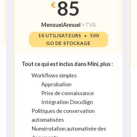
85
€
Mensuel
Annuel
+TVA
10 UTILISATEURS
500
GO DE STOCKAGE
Tout ce qui est inclus dans Mini, plus :
Workflows simples
Approbation
Prise de connaissance
Intégration DocuSign
Politiques de conservation
automatisées
Numérotation automatisée des