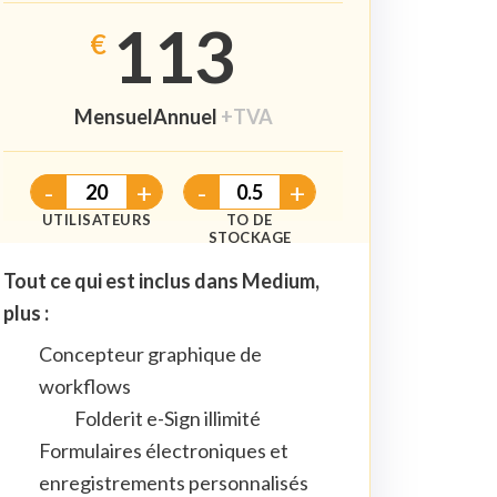
113
€
Mensuel
Annuel
+TVA
-
+
-
+
UTILISATEURS
TO DE
STOCKAGE
Tout ce qui est inclus dans Medium,
plus :
Concepteur graphique de
workflows
Folderit e-Sign illimité
Formulaires électroniques et
enregistrements personnalisés